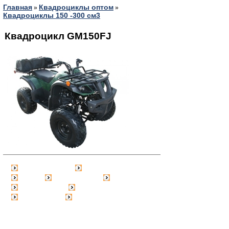
Главная
Квадроциклы оптом
»
»
Квадроциклы 150 -300 см3
Квадроцикл GM150FJ
Главная страница
Зарегистрироваться
Корзина
Вход с паролем
Прайс-лист
Обратная связь
Обмен ссылками
Блог / Новости
Статус заказа